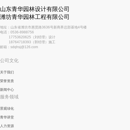
山东青华园林设计有限公司
潍坊青华园林工程有限公司
地址：山东省潍坊市惠贤路3636号新商界总部基地4号楼
电话：0536-8988756
17753620625（刘经理）设计
18764718393（郭经理）施工
邮箱：sdqhsj@126.com
公司文化
关于我们
荣誉资质
新闻中心
服务领域
景观绿化
青华讲堂
人力资源