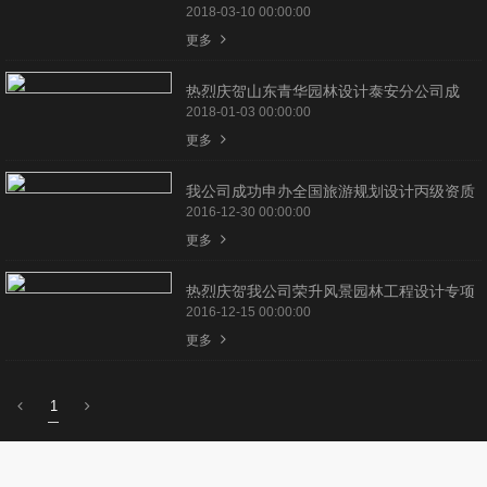
作品展示
2018-03-10 00:00:00
更多
青华大讲堂
热烈庆贺山东青华园林设计泰安分公司成
立！
2018-01-03 00:00:00
青华手绘
更多
人力资源
我公司成功申办全国旅游规划设计丙级资质
2016-12-30 00:00:00
人才招聘
更多
技术+
热烈庆贺我公司荣升风景园林工程设计专项
甲级
2016-12-15 00:00:00
联系我们
更多
1