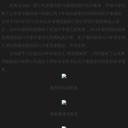
作品展示
庆典活动由一部公司发展历程与成绩回顾片拉开帷幕，带领大家回
顾了山东青华园林设计有限公司十年来的发展历程和取得的主要成绩。
青华大讲堂
公司于2005年9月22日在山东省潍坊园林工程公司设计室的基础上成
立，2010年获得风景园林工程设计专项乙级资质，2014年获得国际园林
青华手绘
景观规划设计大赛年度杰出景观机构大奖、多个项目获得2015年度全国
人力资源
人居经典建筑规划设计方案竞赛规划、环境金奖。
活动授予入职超过10年的老员工“特别贡献奖”，同时颁发了山东青
人才招聘
华园林设计有限公司成立十周年专业技术比武大赛团体优胜奖和各单项
奖。
技术+
联系我们
颁发特别贡献奖
颁发团体优胜奖