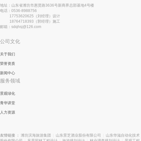
地址：山东省潍坊市惠贤路3636号新商界总部基地4号楼
电话：0536-8988756
17753620625（刘经理）设计
18764718393（郭经理）施工
邮箱：sdqhsj@126.com
公司文化
关于我们
荣誉资质
新闻中心
服务领域
景观绿化
青华讲堂
人力资源
友情链接 ：
潍坊滨海旅游集团
|
山东景芝酒业股份有限公司
|
山东华滋自动化技术
股份有限公司
|
风景园林工程设计
|
旅游规划设计
|
林业调查规划设计
|
景观工程