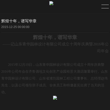
辉煌十年，谱写华章
首页
2015-12-25 00:00:00
辉煌十年，谱写华章
关于
——记山东青华园林设计有限公司成立十周年庆典暨2016年公
企业简介
司年会
组织架构
2015年12月19日，山东青华园林设计有限公司成立十周年庆典暨
2016年公司年会在齐鲁酒地文化创意产业园裕景大酒店隆重举行。山东
公司理念
青华园林设计有限公司、山东省潍坊园林工程公司董事长、总经理赵伟
先生，以及公司领导班子成员、全体员工和特邀嘉宾出席了当天的活
资质荣誉
动。
新闻