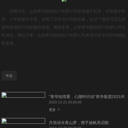
回顾过去，山东青华园林设计有限公司在艰难中起步，在探索中前
进。十年的奋斗不息，实现了业主与公司的双赢，促进了潍坊乃至山东
园林景观设计业的蓬勃发展。冀盼未来，山东青华园林设计有限公司与
时俱进；继往开来，山东青华园林设计有限公司将谱写更加华彩绚丽的
新篇章。
年会
“青华知情重，心随时代动”青华集团2021年
会盛典！
2020-12-21 00:00:00
更多
共筑绿水青山梦，携手扬帆再启航