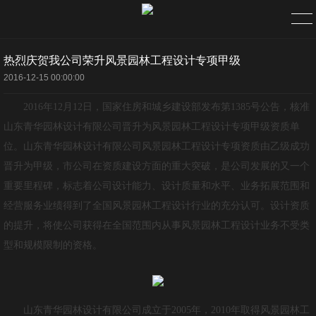
热烈庆贺我公司荣升风景园林工程设计专项甲级
首页
2016-12-15 00:00:00
2016年12月12日，国家住房和城乡建设部发布第1385号公告，核准
关于
山东青华园林设计有限公司晋升为风景园林工程设计专项甲级资质单
企业简介
位。山东青华园林设计有限公司风景园林工程设计专项资质由乙级成功
晋升为甲级，市公司在资质建设方面的重大突破，是公司发展的又一个
组织架构
重要里程碑，标志着公司设计能力、设计质量和水平、业务拓展范围和
经营服务业绩得到了全国风景园林工程设计行业的充分认可。设计
资质
公司理念
的提升，将使公司获得在全国范围内从事风景园林工程设计业务不受类
型和规模限制的资格。
资质荣誉
新闻
山东青华园林设计有限公司成立于2005年，2010年取得风景园林工