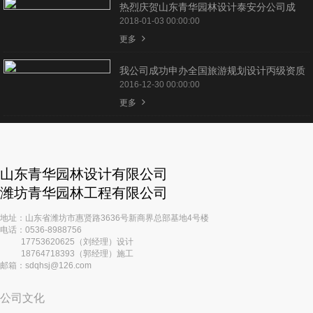
热烈庆贺山东青华园林设计泰安分公司成
立！
2018-01-03 00:00:00
更多
我公司成功申办全国旅游规划设计丙级资质
2016-12-30 00:00:00
更多
山东青华园林设计有限公司
潍坊青华园林工程有限公司
地址：山东省潍坊市惠贤路3636号新商界总部基地4号楼
电话：0536-8988756
17753620625（刘经理）设计
18764718393（郭经理）施工
邮箱：sdqhsj@126.com
公司文化