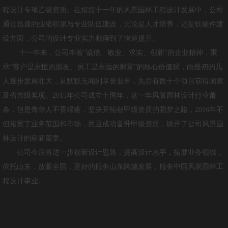
作品展示
程设计专项乙级资质。在短短十一年的风景园林工程设计发展中，公司
通过迅速的业绩积累与专业队伍建设，无论是人才培养，还是软硬件建
青华大讲堂
设方面，公司的设计专业实力都得到了快速提升。
十一年来，公司本着“诚信、敬业、求实、创新”的企业精神，秉
青华手绘
承“客户是永恒的朋友、员工是永远的财富”的核心价值观，由最初的几
人力资源
人逐步发展壮大，从默默无闻到享誉业界，先后有数十个项目获得国家
及省市级奖项。2015年公司成立十周年，这一年风景园林设计行业萧
人才招聘
条，但是青华人不畏艰难，坚决开拓创甲级资质的圆梦之路，2016年不
但拓宽了业务范围和市场，而且成功晋升甲级资质，掀开了公司风景园
技术+
林设计的崭新篇章。
公司今后将进一步创新设计思路，提高设计水平，拓展业务领域，
联系我们
依托山东，放眼全国，更好的服务山东跨越发展，服务中国风景园林工
程设计事业。