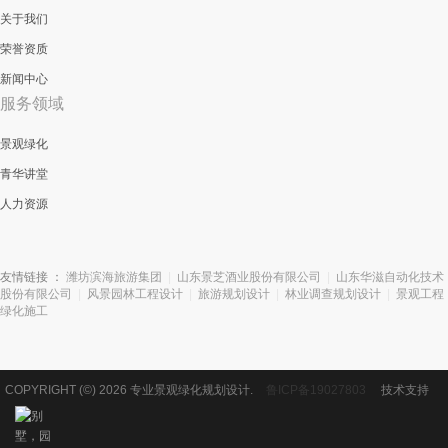
关于我们
荣誉资质
新闻中心
服务领域
景观绿化
青华讲堂
人力资源
友情链接 ：
潍坊滨海旅游集团
|
山东景芝酒业股份有限公司
|
山东华滋自动化技术
股份有限公司
|
风景园林工程设计
|
旅游规划设计
|
林业调查规划设计
|
景观工程
绿化施工
COPYRIGHT (©) 2026 专业景观绿化规划设计.
鲁ICP备19027803
技术支持