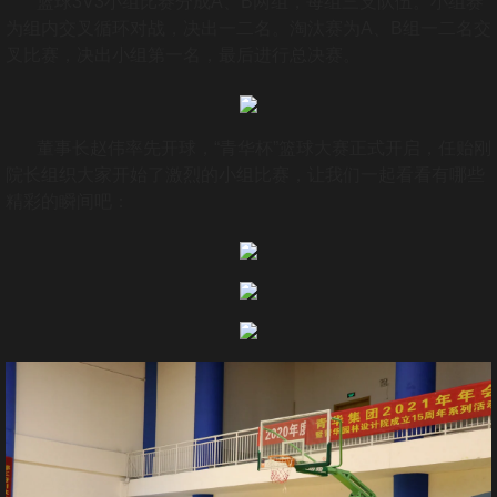
篮球3V3小组比赛分成A、B两组，每组三支队伍。小组赛
作品展示
为组内交叉循环对战，决出一二名。淘汰赛为A、B组一二名交
叉比赛，决出小组第一名，最后进行总决赛。
青华大讲堂
青华手绘
董事长赵伟率先开球，“青华杯”篮球大赛正式开启，任贻刚
院长组织大家开始了激烈的小组比赛，让我们一起看看有哪些
人力资源
精彩的瞬间吧：
人才招聘
技术+
联系我们