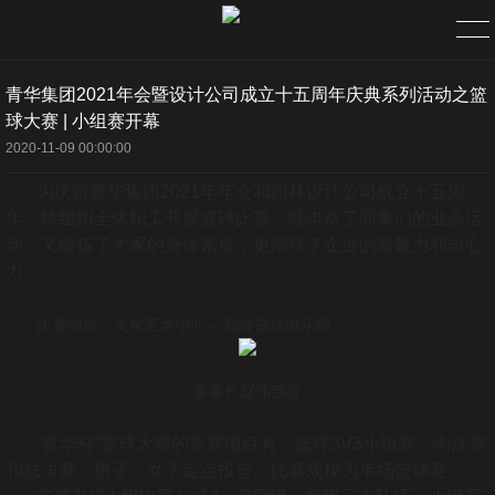
青华集团2021年会暨设计公司成立十五周年庆典系列活动之篮
首页
球大赛 | 小组赛开幕
2020-11-09 00:00:00
关于
为庆贺青华集团2021年年会和园林设计公司成立十五周
年，特组织全体职工开展篮球比赛，既丰富了同事们的业余活
企业简介
动，又锻炼了大家的身体素质，更增强了企业的凝聚力和向心
力。
组织架构
比赛地点：文化艺术中心---巅峰篮球俱乐部
公司理念
董事长赵伟致辞
资质荣誉
“青华杯”篮球大赛的竞赛项目有：篮球3V3小组赛、淘汰赛
新闻
和总决赛；男子、女子定点投篮。比赛规模为半场篮球赛。