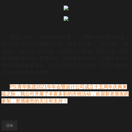
最后，经过一上午激烈的比赛，A、B组小组赛圆满结束，
胜出的队伍将在下周继续比赛；本着友谊第一、比赛第二；安
全第一、名次第二的原则，大家都充分展现了团结互助、顽强
拼搏的体育精神！挥洒汗水，角逐赛场的同时，尽显青华人的
竞技意识和青春活力，比赛在欢声笑语中结束，让我们期待接
下来的淘汰赛和决赛吧！
PS:青华集团2021年年会暨设计公司成立十五周年庆典来
临之际，我公司开展了丰富多彩的庆祝活动，欢迎新老朋友的
参加，更感谢您的关注和支持！
活动