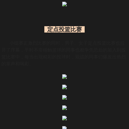
定点投篮比赛
小组赛正激烈比赛的同时，男子、女子定点投篮比赛也拉
开了序幕，平时不常碰触篮球的同事也都争先恐后的加入到投
篮比赛中，每当出现精彩的投球时，观战的同事们爆发出热烈
的掌声和喝彩。