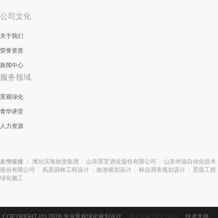
公司文化
关于我们
荣誉资质
新闻中心
服务领域
景观绿化
青华讲堂
人力资源
友情链接 ：
潍坊滨海旅游集团
|
山东景芝酒业股份有限公司
|
山东华滋自动化技术
股份有限公司
|
风景园林工程设计
|
旅游规划设计
|
林业调查规划设计
|
景观工程
绿化施工
COPYRIGHT (©) 2026 专业景观绿化规划设计.
鲁ICP备19027803
技术支持