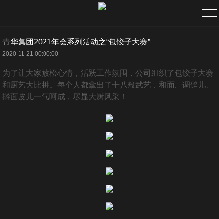
青华集团2021年会系列活动之“包饺子大赛”
首页
2020-11-21 00:00:00
为了让大家放松心情，活跃工作氛围，公司组织了包饺子大赛
关于
和厨艺大比拼。每个人都拿出了十八般武艺，和面、调馅儿、
擀面皮儿一气呵成，尽显大厨风采！
企业简介
组织架构
公司理念
资质荣誉
新闻