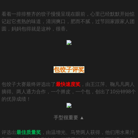
看着一排排整齐的饺子慢慢呈现在眼前，心里已经默默开始惦
记起它煮熟的味道，清润爽口，肥而不腻，过节回家跟家人团
圆，妈妈包得就是这种，很香。
包饺子评奖
包饺子大赛最终评选出了
最快速度奖
，由王江萍、鞠凡凡两人
摘得。两人通力合作，一个擀皮，一个包，创出了10分钟98个
的优异成绩！
手型很重要 ▲
评选出
最佳质量奖
，由温增光、马赞两人获得，他们用水果汁