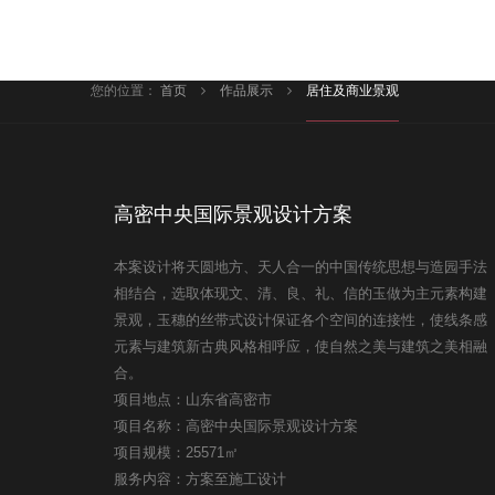
您的位置：
首页
作品展示
居住及商业景观
高密中央国际景观设计方案
本案设计将天圆地方、天人合一的中国传统思想与造园手法
相结合，选取体现文、清、良、礼、信的玉做为主元素构建
景观，玉穗的丝带式设计保证各个空间的连接性，使线条感
元素与建筑新古典风格相呼应，使自然之美与建筑之美相融
合。
项目地点：山东省高密市
项目名称：高密中央国际景观设计方案
项目规模：25571㎡
服务内容：方案至施工设计