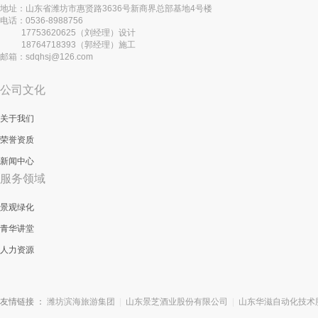
地址：山东省潍坊市惠贤路3636号新商界总部基地4号楼
电话：0536-8988756
17753620625（刘经理）设计
18764718393（郭经理）施工
邮箱：sdqhsj@126.com
公司文化
关于我们
荣誉资质
新闻中心
服务领域
景观绿化
青华讲堂
人力资源
友情链接 ：
潍坊滨海旅游集团
|
山东景芝酒业股份有限公司
|
山东华滋自动化技术