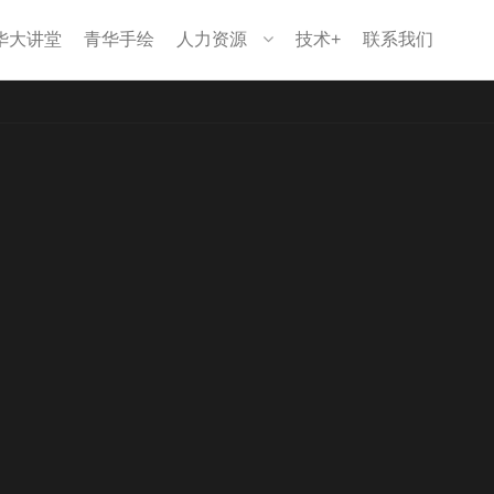
华大讲堂
青华手绘
人力资源
技术+
联系我们