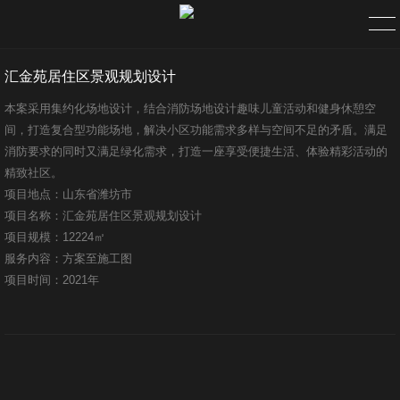
汇金苑居住区景观规划设计
首页
本案采用集约化场地设计，结合消防场地设计趣味儿童活动和健身休憩空
间，打造复合型功能场地，解决小区功能需求多样与空间不足的矛盾。满足
关于
消防要求的同时又满足绿化需求，打造一座享受便捷生活、体验精彩活动的
精致社区。
企业简介
项目地点：山东省潍坊市
项目名称：汇金苑居住区景观规划设计
组织架构
项目规模：12224㎡
服务内容：方案至施工图
公司理念
项目时间：2021年
资质荣誉
新闻