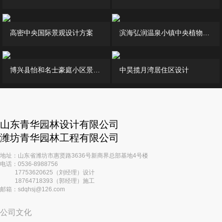
高密中央国际景观设计方案
滨海弘润温泉小镇中央植物园景观绿化提升设计
博兴县怡和名士豪庭小区景观设计
中昊揽月湾居住区设计
山东青华园林设计有限公司
潍坊青华园林工程有限公司
地址：山东省潍坊市惠贤路3636号新商界总部基地4号楼
电话：0536-8988756
17753620625（刘经理）设计
18764718393（郭经理）施工
邮箱：sdqhsj@126.com
公司文化