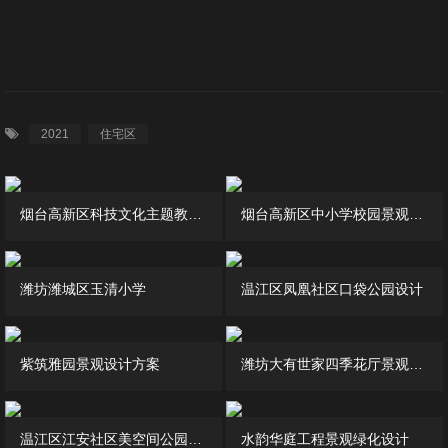
作品展示
青华大讲堂
青华手绘
2021
住宅区
人力资源
人才招聘
烟台高新区科技文化主题教育基地规划
烟台高新区中小学校园景观提升设计
技术+
潍坊潍城区玉清小学
温江区凤凰社区口袋公园设计
联系我们
紫筑雅园景观设计方案
潍坊大有世家四季花厅景观设计
温江区江安社区美空间公园设计
水韵华庭工程景观绿化设计