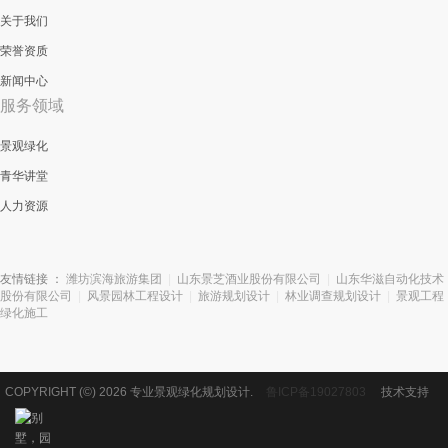
关于我们
荣誉资质
新闻中心
服务领域
景观绿化
青华讲堂
人力资源
友情链接 ：
潍坊滨海旅游集团
|
山东景芝酒业股份有限公司
|
山东华滋自动化技术
股份有限公司
|
风景园林工程设计
|
旅游规划设计
|
林业调查规划设计
|
景观工程
绿化施工
COPYRIGHT (©) 2026 专业景观绿化规划设计.
鲁ICP备19027803
技术支持