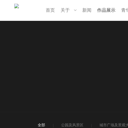
首页
关于
新闻
作品展示
青
首页
关于
企业简介
组织架构
公司理念
资质荣誉
新闻
全部
公园及风景区
城市广场及景观