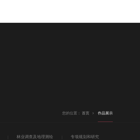
您的位置：
首页
作品展示
林业调查及地理测绘
专项规划和研究