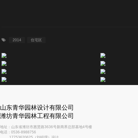
作品展示
青华大讲堂
青华手绘
2014
住宅区
人力资源
人才招聘
技术+
联系我们
山东青华园林设计有限公司
潍坊青华园林工程有限公司
地址：山东省潍坊市惠贤路3636号新商界总部基地4号楼
电话：0536-8988756
17753620625（刘经理）设计