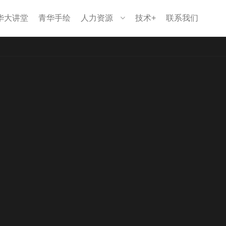
华大讲堂
青华手绘
人力资源
技术+
联系我们