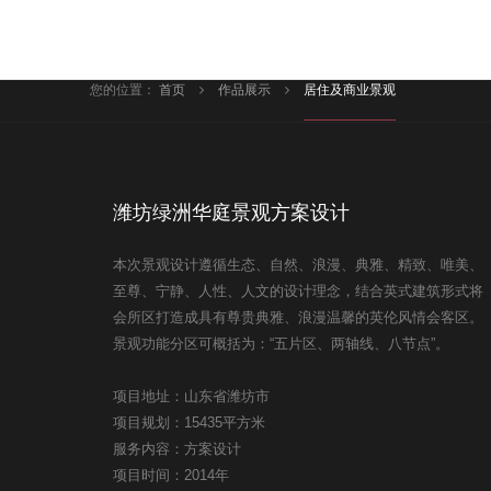
您的位置：
首页
作品展示
居住及商业景观
潍坊绿洲华庭景观方案设计
本次景观设计遵循生态、自然、浪漫、典雅、精致、唯美、
至尊、宁静、人性、人文的设计理念，结合英式建筑形式将
会所区打造成具有尊贵典雅、浪漫温馨的英伦风情会客区。
景观功能分区可概括为：“五片区、两轴线、八节点”。
项目地址：山东省潍坊市
项目规划：15435平方米
服务内容：方案设计
项目时间：2014年