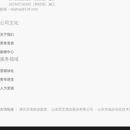
18764718393（郭经理）施工
邮箱：sdqhsj@126.com
公司文化
关于我们
荣誉资质
新闻中心
服务领域
景观绿化
青华讲堂
人力资源
友情链接 ：
潍坊滨海旅游集团
|
山东景芝酒业股份有限公司
|
山东华滋自动化技术